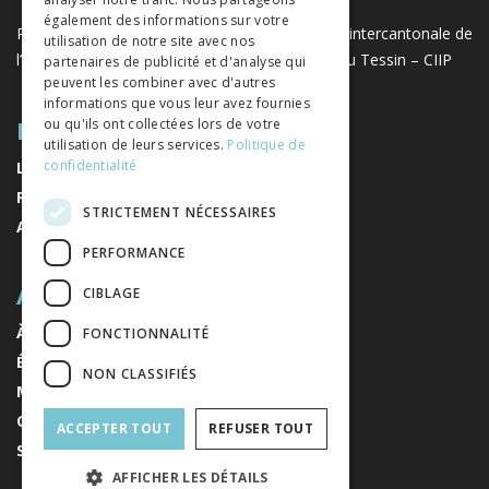
également des informations sur votre
Projet réalisé avec le soutien de la Conférence intercantonale de
utilisation de notre site avec nos
l’instruction publique de la Suisse romande et du Tessin – CIIP
partenaires de publicité et d'analyse qui
peuvent les combiner avec d'autres
informations que vous leur avez fournies
PLAN DU SITE
ou qu'ils ont collectées lors de votre
utilisation de leurs services.
Politique de
confidentialité
LIVRES
REVUES
STRICTEMENT NÉCESSAIRES
AUTEURS
PERFORMANCE
A PROPOS
CIBLAGE
À PROPOS DE NOUS
FONCTIONNALITÉ
ÉDITEURS
NON CLASSIFIÉS
MENTIONS LÉGALES
CONDITIONS GÉNÉRALES DE VENTE
ACCEPTER TOUT
REFUSER TOUT
S'INSCRIRE À LA NEWSLETTER
AFFICHER LES DÉTAILS