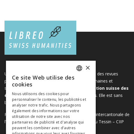
×
Une plateforme unique regroupant des livres et des revues
Ce site Web utilise des
FRENCH
publiés par les éditeurs suisses de sciences humaines et
cookies
sociales. Libreo.ch est la propriété de l'
Association suisse des
GERMAN
Nous utilisons des cookies pour
éditeurs de sciences sociales et humaines
. Elle est sans
personnaliser le contenu, les publicités et
ITALIAN
but lucratif.
www.editeurssuisses.ch
analyser notre trafic. Nous partageons
également des informations sur votre
Projet réalisé avec le soutien de la Conférence intercantonale de
utilisation de notre site avec nos
l’instruction publique de la Suisse romande et du Tessin – CIIP
partenaires de publicité et d'analyse qui
peuvent les combiner avec d'autres
informations que vous leur avez fournies