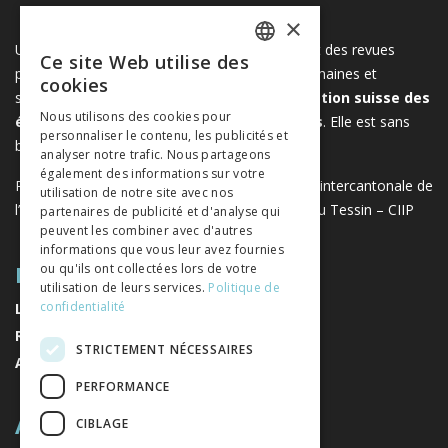
×
Une plateforme unique regroupant des livres et des revues
Ce site Web utilise des
FRENCH
publiés par les éditeurs suisses de sciences humaines et
cookies
sociales. Libreo.ch est la propriété de l'
Association suisse des
GERMAN
Nous utilisons des cookies pour
éditeurs de sciences sociales et humaines
. Elle est sans
personnaliser le contenu, les publicités et
ITALIAN
but lucratif.
www.editeurssuisses.ch
analyser notre trafic. Nous partageons
également des informations sur votre
Projet réalisé avec le soutien de la Conférence intercantonale de
utilisation de notre site avec nos
l’instruction publique de la Suisse romande et du Tessin – CIIP
partenaires de publicité et d'analyse qui
peuvent les combiner avec d'autres
informations que vous leur avez fournies
PLAN DU SITE
ou qu'ils ont collectées lors de votre
utilisation de leurs services.
Politique de
confidentialité
LIVRES
REVUES
STRICTEMENT NÉCESSAIRES
AUTEURS
PERFORMANCE
A PROPOS
CIBLAGE