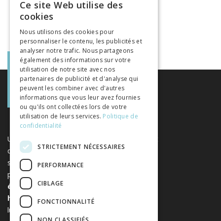
Ce site Web utilise des
FRENCH
cookies
GERMAN
Nous utilisons des cookies pour
personnaliser le contenu, les publicités et
ITALIAN
analyser notre trafic. Nous partageons
également des informations sur votre
utilisation de notre site avec nos
partenaires de publicité et d'analyse qui
peuvent les combiner avec d'autres
informations que vous leur avez fournies
ou qu'ils ont collectées lors de votre
utilisation de leurs services.
Politique de
confidentialité
Une plateforme unique regroupant des livres et
STRICTEMENT NÉCESSAIRES
des revues publiés par les éditeurs suisses de
sciences humaines et sociales. Libreo.ch est la
PERFORMANCE
propriété de l'
Association suisse des
CIBLAGE
éditeurs de sciences sociales et
humaines
. Elle est sans but
FONCTIONNALITÉ
lucratif.
www.editeurssuisses.ch
NON CLASSIFIÉS