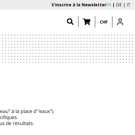
S'inscrire à la Newsletter
FR
DE
IT
CHF
au" à la place d'"eaux").
ifiques.
s de résultats.