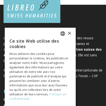
×
Une plateforme unique regroupant des livres et des revues
Ce site Web utilise des
FRENCH
publiés par les éditeurs suisses de sciences humaines et
cookies
sociales. Libreo.ch est la propriété de l'
Association suisse des
GERMAN
Nous utilisons des cookies pour
éditeurs de sciences sociales et humaines
. Elle est sans
personnaliser le contenu, les publicités et
ITALIAN
but lucratif.
www.editeurssuisses.ch
analyser notre trafic. Nous partageons
également des informations sur votre
Projet réalisé avec le soutien de la Conférence intercantonale de
utilisation de notre site avec nos
l’instruction publique de la Suisse romande et du Tessin – CIIP
partenaires de publicité et d'analyse qui
peuvent les combiner avec d'autres
informations que vous leur avez fournies
PLAN DU SITE
ou qu'ils ont collectées lors de votre
utilisation de leurs services.
Politique de
confidentialité
LIVRES
REVUES