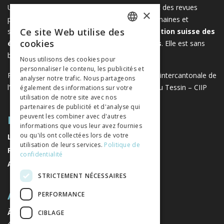
Une plateforme unique regroupant des livres et des revues
×
publiés par les éditeurs suisses de sciences humaines et
Ce site Web utilise des
sociales. Libreo.ch est la propriété de l'
Association suisse des
FRENCH
cookies
éditeurs de sciences sociales et humaines
. Elle est sans
GERMAN
but lucratif.
www.editeurssuisses.ch
Nous utilisons des cookies pour
personnaliser le contenu, les publicités et
ITALIAN
Projet réalisé avec le soutien de la Conférence intercantonale de
analyser notre trafic. Nous partageons
l’instruction publique de la Suisse romande et du Tessin – CIIP
également des informations sur votre
utilisation de notre site avec nos
partenaires de publicité et d'analyse qui
PLAN DU SITE
peuvent les combiner avec d'autres
informations que vous leur avez fournies
ou qu'ils ont collectées lors de votre
LIVRES
utilisation de leurs services.
Politique de
REVUES
confidentialité
AUTEURS
STRICTEMENT NÉCESSAIRES
A PROPOS
PERFORMANCE
À PROPOS DE NOUS
CIBLAGE