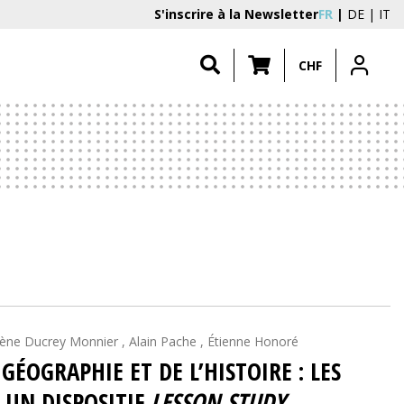
S'inscrire à la Newsletter
FR
DE
IT
CHF
lène Ducrey Monnier , Alain Pache , Étienne Honoré
ÉOGRAPHIE ET DE L’HISTOIRE : LES
 UN DISPOSITIF
LESSON STUDY