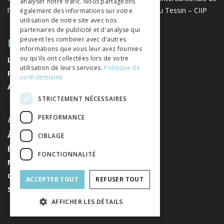
analyser notre trafic. Nous partageons
l’instruction publique de la Suisse romande et du Tessin – CIIP
également des informations sur votre
utilisation de notre site avec nos
partenaires de publicité et d'analyse qui
PLAN DU SITE
peuvent les combiner avec d'autres
informations que vous leur avez fournies
ou qu'ils ont collectées lors de votre
LIVRES
utilisation de leurs services.
Politique de
REVUES
confidentialité
AUTEURS
STRICTEMENT NÉCESSAIRES
A PROPOS
PERFORMANCE
À PROPOS DE NOUS
CIBLAGE
ÉDITEURS
FONCTIONNALITÉ
MENTIONS LÉGALES
CONDITIONS GÉNÉRALES DE VENTE
ACCEPTER TOUT
REFUSER TOUT
S'INSCRIRE À LA NEWSLETTER
AFFICHER LES DÉTAILS