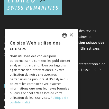
Une plateforme unique regroupant des livres et des revues
×
publiés par les éditeurs suisses de sciences humaines et
Ce site Web utilise des
sociales. Libreo.ch est la propriété de l'
Association suisse des
FRENCH
cookies
éditeurs de sciences sociales et humaines
. Elle est sans
GERMAN
but lucratif.
www.editeurssuisses.ch
Nous utilisons des cookies pour
personnaliser le contenu, les publicités et
ITALIAN
Projet réalisé avec le soutien de la Conférence intercantonale de
analyser notre trafic. Nous partageons
l’instruction publique de la Suisse romande et du Tessin – CIIP
également des informations sur votre
utilisation de notre site avec nos
partenaires de publicité et d'analyse qui
PLAN DU SITE
peuvent les combiner avec d'autres
informations que vous leur avez fournies
ou qu'ils ont collectées lors de votre
LIVRES
utilisation de leurs services.
Politique de
REVUES
confidentialité
AUTEURS