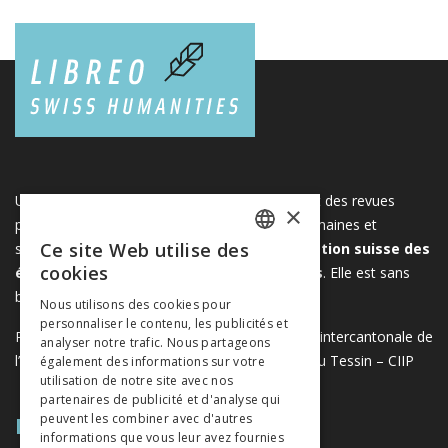
Une plateforme unique regroupant des livres et des revues
×
publiés par les éditeurs suisses de sciences humaines et
Ce site Web utilise des
sociales. Libreo.ch est la propriété de l'
Association suisse des
FRENCH
cookies
éditeurs de sciences sociales et humaines
. Elle est sans
GERMAN
but lucratif.
www.editeurssuisses.ch
Nous utilisons des cookies pour
personnaliser le contenu, les publicités et
ITALIAN
Projet réalisé avec le soutien de la Conférence intercantonale de
analyser notre trafic. Nous partageons
l’instruction publique de la Suisse romande et du Tessin – CIIP
également des informations sur votre
utilisation de notre site avec nos
partenaires de publicité et d'analyse qui
PLAN DU SITE
peuvent les combiner avec d'autres
informations que vous leur avez fournies