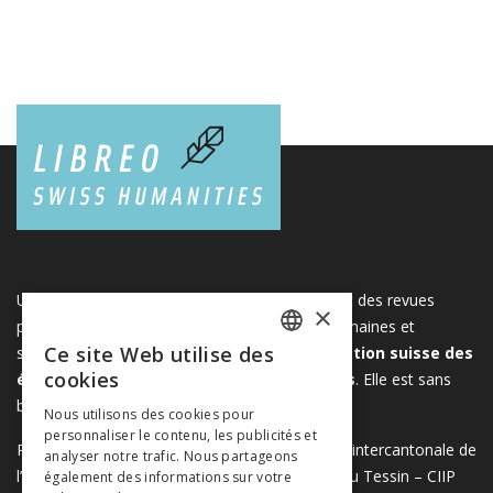
Une plateforme unique regroupant des livres et des revues
×
publiés par les éditeurs suisses de sciences humaines et
Ce site Web utilise des
sociales. Libreo.ch est la propriété de l'
Association suisse des
FRENCH
cookies
éditeurs de sciences sociales et humaines
. Elle est sans
GERMAN
but lucratif.
www.editeurssuisses.ch
Nous utilisons des cookies pour
personnaliser le contenu, les publicités et
ITALIAN
Projet réalisé avec le soutien de la Conférence intercantonale de
analyser notre trafic. Nous partageons
l’instruction publique de la Suisse romande et du Tessin – CIIP
également des informations sur votre