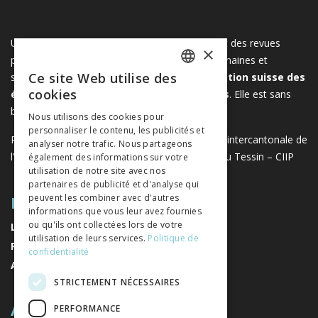
Une plateforme unique regroupant des livres et des revues
×
publiés par les éditeurs suisses de sciences humaines et
Ce site Web utilise des
sociales. Libreo.ch est la propriété de l'
Association suisse des
FRENCH
cookies
éditeurs de sciences sociales et humaines
. Elle est sans
GERMAN
but lucratif.
www.editeurssuisses.ch
Nous utilisons des cookies pour
personnaliser le contenu, les publicités et
ITALIAN
Projet réalisé avec le soutien de la Conférence intercantonale de
analyser notre trafic. Nous partageons
l’instruction publique de la Suisse romande et du Tessin – CIIP
également des informations sur votre
utilisation de notre site avec nos
partenaires de publicité et d'analyse qui
PLAN DU SITE
peuvent les combiner avec d'autres
informations que vous leur avez fournies
ou qu'ils ont collectées lors de votre
LIVRES
utilisation de leurs services.
Politique de
REVUES
confidentialité
AUTEURS
STRICTEMENT NÉCESSAIRES
A PROPOS
PERFORMANCE