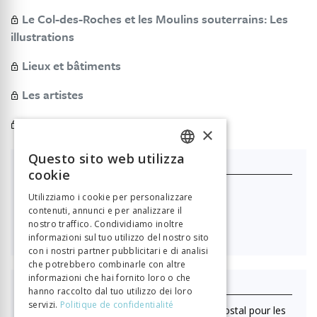
Le Col-des-Roches et les Moulins souterrains: Les
illustrations
Lieux et bâtiments
Les artistes
Bibliographie
×
Questo sito web utilizza
FRENCH
Je m'abonne
cookie
GERMAN
Nouvelle Revue Neuchâteloise
Utilizziamo i cookie per personalizzare
contenuti, annunci e per analizzare il
ITALIAN
nostro traffico. Condividiamo inoltre

40.00
informazioni sul tuo utilizzo del nostro sito
con i nostri partner pubblicitari e di analisi
che potrebbero combinarle con altre
informazioni che hai fornito loro o che
J'achète ce numéro
hanno raccolto dal tuo utilizzo dei loro
servizi.
Politique de confidentialité
(Lecture en ligne uniquement. Pas d'envoi postal pour les