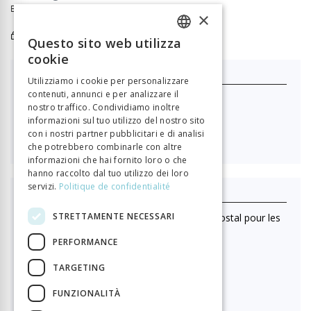
Elisabeth Crettaz-Stürzel
×
Références bibliographiques
Questo sito web utilizza
FRENCH
cookie
GERMAN
Je m'abonne
Utilizziamo i cookie per personalizzare
contenuti, annunci e per analizzare il
ITALIAN
Nouvelle Revue Neuchâteloise
nostro traffico. Condividiamo inoltre
informazioni sul tuo utilizzo del nostro sito
con i nostri partner pubblicitari e di analisi

40.00
che potrebbero combinarle con altre
informazioni che hai fornito loro o che
hanno raccolto dal tuo utilizzo dei loro
servizi.
Politique de confidentialité
J'achète ce numéro
STRETTAMENTE NECESSARI
(Lecture en ligne uniquement. Pas d'envoi postal pour les
achats au numéro)
PERFORMANCE
Format HTML (lecture en ligne)
TARGETING

15.00
FUNZIONALITÀ