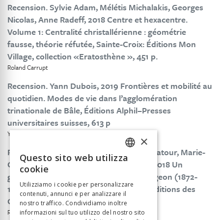
Recension. Sylvie Adam, Mélétis Michalakis, Georges
Nicolas, Anne Radeff, 2018 Centre et hexacentre.
Volume 1: Centralité christallérienne : géométrie
fausse, théorie réfutée, Sainte-Croix: Éditions Mon
Village, collection «Eratosthène », 451 p.
Roland Carrupt
Recension. Yann Dubois, 2019 Frontières et mobilité au
quotidien. Modes de vie dans l’agglomération
trinationale de Bâle, Éditions Alphil–Presses
universitaires suisses, 613 p
Yann Dubois
Martin Schuler
×
Recension. Nicolas Ginsburger, Patrick Latour, Marie-
Questo sito web utilizza
FRENCH
Claire Robic, Yann Sordet, Denis Wolff, 2018 Un
cookie
géographe de plein vent. Albert Demangeon (1872-
GERMAN
Utilizziamo i cookie per personalizzare
1940), Paris: Bibliothèque Mazarine & Éditions des
contenuti, annunci e per analizzare il
ITALIAN
Cendres, 158 p
nostro traffico. Condividiamo inoltre
Roland Carrupt
informazioni sul tuo utilizzo del nostro sito