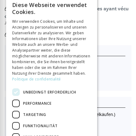
Diese Webseite verwendet
FRENCH
Témoignages et souvenirs de personnes ayant vécu
Cookies.
cette époque troublée
GERMAN
Wir verwenden Cookies, um Inhalte und
Jean Zwahlen
Anzeigen zu personalisieren und unseren
ITALIAN
Bibliographie
Datenverkehr zu analysieren. Wir geben
Informationen über Ihre Nutzung unserer
Website auch an unsere Werbe- und
Analysepartner weiter, die diese
Ich abonniere
möglicherweise mit anderen Informationen
kombinieren, die Sie ihnen bereitgestellt
Nouvelle Revue Neuchâteloise
haben oder die sie im Rahmen Ihrer
Nutzung ihrer Dienste gesammelt haben.

40.00
Politique de confidentialité
UNBEDINGT ERFORDERLICH
PERFORMANCE
Einzelheft kaufen
(Nur online lesen. Kein Postversand bei Einzelkäufen.)
TARGETING
Format HTML (lecture en ligne)
FUNKTIONALITÄT