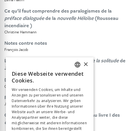
Ce qu’il faut comprendre des paralogismes de la
préface dialoguée
de la
nouvelle Héloïse
(Rousseau
incendiaire )
Christine Hammann
Notes contre notes
François Jacob
Le portrait clinique de Rousseau dans
de la solitude
de
×
J.G. Zimmermann
Diese Webseite verwendet
FRENCH
De la fable d’Agnès au roman d’Émile
Cookies.
GERMAN
Christophe Martin
Wir verwenden Cookies, um Inhalte und
Anzeigen zu personalisieren und unseren
ITALIAN
Rousseau ou le misanthrope manqué
Datenverkehr zu analysieren. Wir geben
Jan Miernowski
Informationen über Ihre Nutzung unserer
Website auch an unsere Werbe- und
César à Bossey: le palimpseste antique au livre I des
Analysepartner weiter, die diese
confessions
möglicherweise mit anderen Informationen
kombinieren, die Sie ihnen bereitgestellt