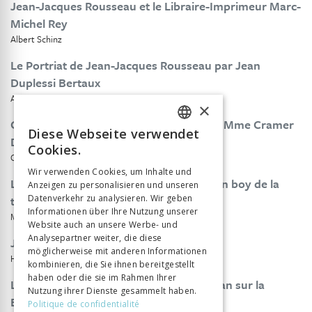
Jean-Jacques Rousseau et le Libraire-Imprimeur Marc-
Michel Rey
Albert Schinz
Le Portriat de Jean-Jacques Rousseau par Jean
Duplessi Bertaux
A. F.
×
Correspondance de J. J. Rousseau Avec Mme Cramer
Diese Webseite verwendet
FRENCH
Delon et Philibert Cramer
Cookies.
Cramer Delon
GERMAN
Wir verwenden Cookies, um Inhalte und
Le portrait de montmollin de la collection boy de la
Anzeigen zu personalisieren und unseren
ITALIAN
tour
Datenverkehr zu analysieren. Wir geben
Informationen über Ihre Nutzung unserer
M. Boy de la Tour
Website auch an unsere Werbe- und
Analysepartner weiter, die diese
Jean-Jacques Rousseau Botaniste
möglicherweise mit anderen Informationen
Hippolyte Duval
kombinieren, die Sie ihnen bereitgestellt
haben oder die sie im Rahmen Ihrer
Lettres de J. J. Rousseau a Antoine Gouan sur la
Nutzung ihrer Dienste gesammelt haben.
Botanique
Politique de confidentialité