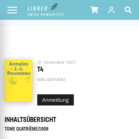
ALLE
1908
ERSCHEINUNGSJAHR
HEFTE
31 Dezember 1907
T4
ISSN:
0259-6563
Anmeldung
INHALTSÜBERSICHT
TOME QUATRIÈME/1908