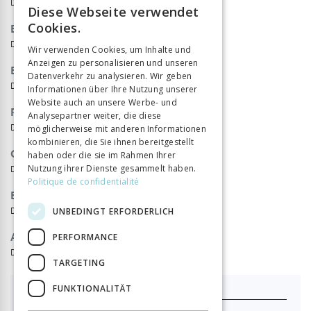
De J.-J. Rousseau
Diese Webseite verwendet
FRENCH
Bibliographie
Cookies.
GERMAN
De J.-J. Rousseau
Wir verwenden Cookies, um Inhalte und
Anzeigen zu personalisieren und unseren
ITALIAN
Bibliographie de l’année 1907
Datenverkehr zu analysieren. Wir geben
De J.-J. Rousseau
Informationen über Ihre Nutzung unserer
Website auch an unsere Werbe- und
Revue des bibliographies
Analysepartner weiter, die diese
De J.-J. Rousseau
möglicherweise mit anderen Informationen
kombinieren, die Sie ihnen bereitgestellt
Chronique
haben oder die sie im Rahmen Ihrer
De J.-J. Rousseau
Nutzung ihrer Dienste gesammelt haben.
Politique de confidentialité
Errata du tome III (1907)
De J.-J. Rousseau
UNBEDINGT ERFORDERLICH
Avant-Propos
PERFORMANCE
De J.-J. Rousseau
TARGETING
FUNKTIONALITÄT
Ich abonniere