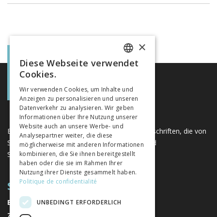
×
Diese Webseite verwendet
FRENCH
Cookies.
GERMAN
Wir verwenden Cookies, um Inhalte und
Anzeigen zu personalisieren und unseren
ITALIAN
Datenverkehr zu analysieren. Wir geben
Informationen über Ihre Nutzung unserer
Website auch an unsere Werbe- und
Eine einzigartige Plattform für Bücher und Zeitschriften, die von
Analysepartner weiter, die diese
Schweizer Verlagen im Bereich der Geistes- und
möglicherweise mit anderen Informationen
Sozialwissenschaften herausgegeben werden.
kombinieren, die Sie ihnen bereitgestellt
haben oder die sie im Rahmen Ihrer
Nutzung ihrer Dienste gesammelt haben.
Politique de confidentialité
SITEMAP
BÜCHER
UNBEDINGT ERFORDERLICH
ZEITSCHRIFTEN