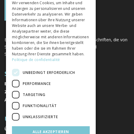
Wir verwenden Cookies, um Inhalte und
Anzeigen zu personalisieren und unseren
ITALIAN
Datenverkehr zu analysieren. Wir geben
Informationen über Ihre Nutzung unserer
Website auch an unsere Werbe- und
Analysepartner weiter, die diese
möglicherweise mit anderen Informationen
Eine einzigartige Plattform für Bücher und Zeitschriften, die von
kombinieren, die Sie ihnen bereitgestellt
Schweizer Verlagen im Bereich der Geistes- und
haben oder die sie im Rahmen Ihrer
Sozialwissenschaften herausgegeben werden.
Nutzung ihrer Dienste gesammelt haben.
Politique de confidentialité
SITEMAP
UNBEDINGT ERFORDERLICH
BÜCHER
PERFORMANCE
ZEITSCHRIFTEN
TARGETING
AUTOREN
FUNKTIONALITÄT
ÜBER UNS
UNKLASSIFIZIERTE
ÜBER UNS
ALLE AKZEPTIEREN