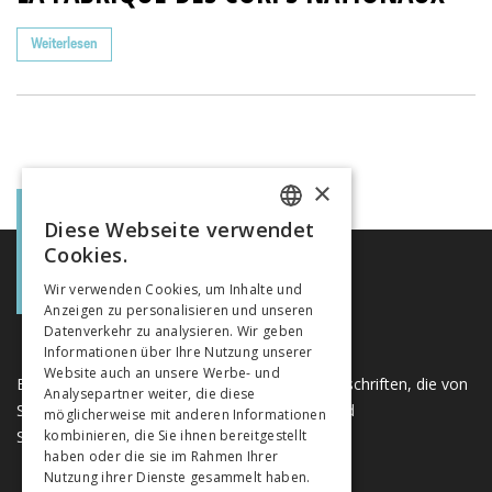
Weiterlesen
×
Diese Webseite verwendet
FRENCH
Cookies.
GERMAN
Wir verwenden Cookies, um Inhalte und
Anzeigen zu personalisieren und unseren
ITALIAN
Datenverkehr zu analysieren. Wir geben
Informationen über Ihre Nutzung unserer
Website auch an unsere Werbe- und
Eine einzigartige Plattform für Bücher und Zeitschriften, die von
Analysepartner weiter, die diese
Schweizer Verlagen im Bereich der Geistes- und
möglicherweise mit anderen Informationen
Sozialwissenschaften herausgegeben werden.
kombinieren, die Sie ihnen bereitgestellt
haben oder die sie im Rahmen Ihrer
Nutzung ihrer Dienste gesammelt haben.