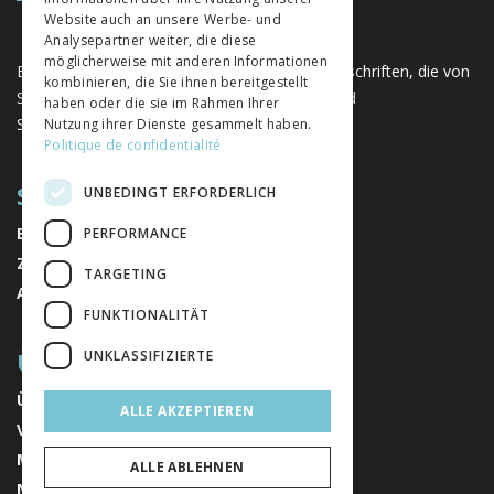
Website auch an unsere Werbe- und
Analysepartner weiter, die diese
möglicherweise mit anderen Informationen
Eine einzigartige Plattform für Bücher und Zeitschriften, die von
kombinieren, die Sie ihnen bereitgestellt
Schweizer Verlagen im Bereich der Geistes- und
haben oder die sie im Rahmen Ihrer
Sozialwissenschaften herausgegeben werden.
Nutzung ihrer Dienste gesammelt haben.
Politique de confidentialité
SITEMAP
UNBEDINGT ERFORDERLICH
BÜCHER
PERFORMANCE
ZEITSCHRIFTEN
TARGETING
AUTOREN
FUNKTIONALITÄT
ÜBER UNS
UNKLASSIFIZIERTE
ÜBER UNS
ALLE AKZEPTIEREN
VERLAGE
MENTIONS LÉGALES
ALLE ABLEHNEN
NEWSLETTER ABONNIEREN