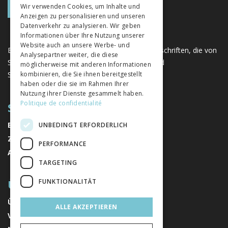
Wir verwenden Cookies, um Inhalte und
Anzeigen zu personalisieren und unseren
ITALIAN
Datenverkehr zu analysieren. Wir geben
Informationen über Ihre Nutzung unserer
Website auch an unsere Werbe- und
Eine einzigartige Plattform für Bücher und Zeitschriften, die von
Analysepartner weiter, die diese
Schweizer Verlagen im Bereich der Geistes- und
möglicherweise mit anderen Informationen
Sozialwissenschaften herausgegeben werden.
kombinieren, die Sie ihnen bereitgestellt
haben oder die sie im Rahmen Ihrer
Nutzung ihrer Dienste gesammelt haben.
Politique de confidentialité
SITEMAP
BÜCHER
UNBEDINGT ERFORDERLICH
ZEITSCHRIFTEN
PERFORMANCE
AUTOREN
TARGETING
ÜBER UNS
FUNKTIONALITÄT
ÜBER UNS
ALLE AKZEPTIEREN
VERLAGE