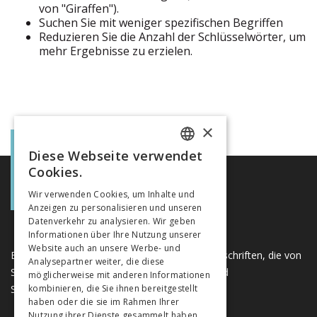
von "Giraffen").
Suchen Sie mit weniger spezifischen Begriffen
Reduzieren Sie die Anzahl der Schlüsselwörter, um
mehr Ergebnisse zu erzielen.
×
Diese Webseite verwendet
FRENCH
Cookies.
GERMAN
Wir verwenden Cookies, um Inhalte und
Anzeigen zu personalisieren und unseren
ITALIAN
Datenverkehr zu analysieren. Wir geben
Informationen über Ihre Nutzung unserer
Website auch an unsere Werbe- und
Eine einzigartige Plattform für Bücher und Zeitschriften, die von
Analysepartner weiter, die diese
Schweizer Verlagen im Bereich der Geistes- und
möglicherweise mit anderen Informationen
Sozialwissenschaften herausgegeben werden.
kombinieren, die Sie ihnen bereitgestellt
haben oder die sie im Rahmen Ihrer
Nutzung ihrer Dienste gesammelt haben.