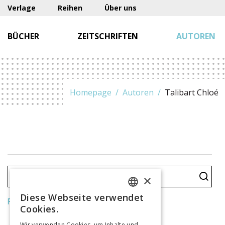
Verlage
Reihen
Über uns
BÜCHER
ZEITSCHRIFTEN
AUTOREN
Homepage
Autoren
Talibart Chloé
×
Diese Webseite verwendet
FRENCH
Filter zurücksetzen
Cookies.
GERMAN
Wir verwenden Cookies, um Inhalte und