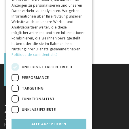
Anzeigen zu personalisieren und unseren
ITALIAN
Datenverkehr zu analysieren. Wir geben
Informationen über Ihre Nutzung unserer
Website auch an unsere Werbe- und
Analysepartner weiter, die diese
möglicherweise mit anderen Informationen
kombinieren, die Sie ihnen bereitgestellt
haben oder die sie im Rahmen Ihrer
Nutzung ihrer Dienste gesammelt haben.
Politique de confidentialité
UNBEDINGT ERFORDERLICH
PERFORMANCE
TARGETING
FUNKTIONALITÄT
Eine einzigartige Plattform für Bücher und
UNKLASSIFIZIERTE
Zeitschriften, die von Schweizer Verlagen im
Bereich der Geistes- und Sozialwissenschaften
ALLE AKZEPTIEREN
herausgegeben werden.