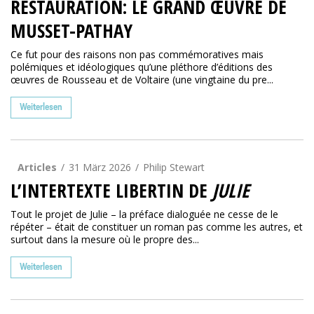
RESTAURATION: LE GRAND ŒUVRE DE
MUSSET-PATHAY
Ce fut pour des raisons non pas commémoratives mais
polémiques et idéologiques qu’une pléthore d’éditions des
œuvres de Rousseau et de Voltaire (une vingtaine du pre...
Weiterlesen
Articles
31 März 2026
Philip Stewart
L’INTERTEXTE LIBERTIN DE
JULIE
Tout le projet de Julie – la préface dialoguée ne cesse de le
répéter – était de constituer un roman pas comme les autres, et
surtout dans la mesure où le propre des...
Weiterlesen