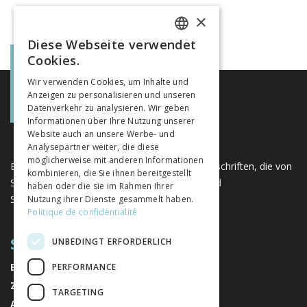
×
Diese Webseite verwendet
FRENCH
Cookies.
GERMAN
Wir verwenden Cookies, um Inhalte und
Anzeigen zu personalisieren und unseren
ITALIAN
Datenverkehr zu analysieren. Wir geben
Informationen über Ihre Nutzung unserer
Website auch an unsere Werbe- und
Analysepartner weiter, die diese
möglicherweise mit anderen Informationen
Eine einzigartige Plattform für Bücher und Zeitschriften, die von
kombinieren, die Sie ihnen bereitgestellt
Schweizer Verlagen im Bereich der Geistes- und
haben oder die sie im Rahmen Ihrer
Sozialwissenschaften herausgegeben werden.
Nutzung ihrer Dienste gesammelt haben.
Politique de confidentialité
SITEMAP
UNBEDINGT ERFORDERLICH
BÜCHER
PERFORMANCE
ZEITSCHRIFTEN
TARGETING
AUTOREN