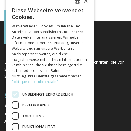
×
Diese Webseite verwendet
FRENCH
Cookies.
GERMAN
Wir verwenden Cookies, um Inhalte und
Anzeigen zu personalisieren und unseren
ITALIAN
Datenverkehr zu analysieren. Wir geben
Informationen über Ihre Nutzung unserer
Website auch an unsere Werbe- und
Analysepartner weiter, die diese
möglicherweise mit anderen Informationen
Eine einzigartige Plattform für Bücher und Zeitschriften, die von
kombinieren, die Sie ihnen bereitgestellt
Schweizer Verlagen im Bereich der Geistes- und
haben oder die sie im Rahmen Ihrer
Sozialwissenschaften herausgegeben werden.
Nutzung ihrer Dienste gesammelt haben.
Politique de confidentialité
SITEMAP
UNBEDINGT ERFORDERLICH
BÜCHER
PERFORMANCE
ZEITSCHRIFTEN
TARGETING
AUTOREN
FUNKTIONALITÄT