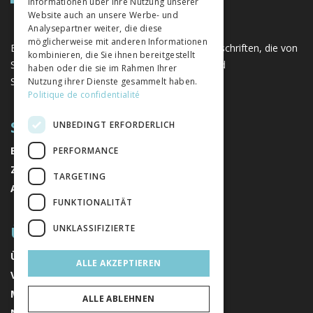
Informationen über Ihre Nutzung unserer
Website auch an unsere Werbe- und
Analysepartner weiter, die diese
möglicherweise mit anderen Informationen
Eine einzigartige Plattform für Bücher und Zeitschriften, die von
kombinieren, die Sie ihnen bereitgestellt
Schweizer Verlagen im Bereich der Geistes- und
haben oder die sie im Rahmen Ihrer
Sozialwissenschaften herausgegeben werden.
Nutzung ihrer Dienste gesammelt haben.
Politique de confidentialité
SITEMAP
UNBEDINGT ERFORDERLICH
BÜCHER
PERFORMANCE
ZEITSCHRIFTEN
TARGETING
AUTOREN
FUNKTIONALITÄT
ÜBER UNS
UNKLASSIFIZIERTE
ÜBER UNS
ALLE AKZEPTIEREN
VERLAGE
MENTIONS LÉGALES
ALLE ABLEHNEN
NEWSLETTER ABONNIEREN