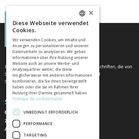
×
Diese Webseite verwendet
FRENCH
Cookies.
GERMAN
Wir verwenden Cookies, um Inhalte und
Anzeigen zu personalisieren und unseren
ITALIAN
Datenverkehr zu analysieren. Wir geben
Informationen über Ihre Nutzung unserer
Website auch an unsere Werbe- und
Eine einzigartige Plattform für Bücher und Zeitschriften, die von
Analysepartner weiter, die diese
Schweizer Verlagen im Bereich der Geistes- und
möglicherweise mit anderen Informationen
Sozialwissenschaften herausgegeben werden.
kombinieren, die Sie ihnen bereitgestellt
haben oder die sie im Rahmen Ihrer
Nutzung ihrer Dienste gesammelt haben.
Politique de confidentialité
SITEMAP
BÜCHER
UNBEDINGT ERFORDERLICH
ZEITSCHRIFTEN
PERFORMANCE
AUTOREN
TARGETING