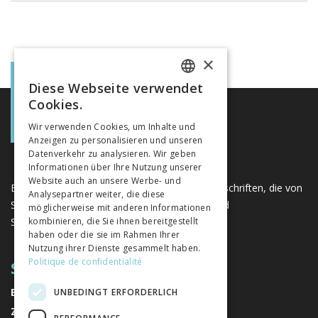
×
Diese Webseite verwendet
FRENCH
Cookies.
GERMAN
Wir verwenden Cookies, um Inhalte und
Anzeigen zu personalisieren und unseren
ITALIAN
Datenverkehr zu analysieren. Wir geben
Informationen über Ihre Nutzung unserer
Website auch an unsere Werbe- und
Eine einzigartige Plattform für Bücher und Zeitschriften, die von
Analysepartner weiter, die diese
Schweizer Verlagen im Bereich der Geistes- und
möglicherweise mit anderen Informationen
Sozialwissenschaften herausgegeben werden.
kombinieren, die Sie ihnen bereitgestellt
haben oder die sie im Rahmen Ihrer
Nutzung ihrer Dienste gesammelt haben.
Politique de confidentialité
SITEMAP
BÜCHER
UNBEDINGT ERFORDERLICH
ZEITSCHRIFTEN