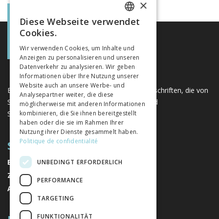
×
Diese Webseite verwendet
FRENCH
Cookies.
GERMAN
Wir verwenden Cookies, um Inhalte und
Anzeigen zu personalisieren und unseren
ITALIAN
Datenverkehr zu analysieren. Wir geben
Informationen über Ihre Nutzung unserer
Website auch an unsere Werbe- und
Eine einzigartige Plattform für Bücher und Zeitschriften, die von
Analysepartner weiter, die diese
Schweizer Verlagen im Bereich der Geistes- und
möglicherweise mit anderen Informationen
Sozialwissenschaften herausgegeben werden.
kombinieren, die Sie ihnen bereitgestellt
haben oder die sie im Rahmen Ihrer
Nutzung ihrer Dienste gesammelt haben.
Politique de confidentialité
SITEMAP
BÜCHER
UNBEDINGT ERFORDERLICH
ZEITSCHRIFTEN
PERFORMANCE
AUTOREN
TARGETING
FUNKTIONALITÄT