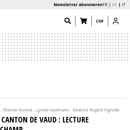
Newsletter abonnieren
FR
DE
IT
CHF
k , Étienne Honoré , Lyonel Kaufmann , Béatrice Rogéré Pignolet
E CANTON DE VAUD : LECTURE
N CHAMP