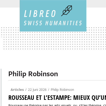
Philip Robinson
Articles
22 Juni 2026
Philip Robinson
ROUSSEAU ET L’ESTAMPE: MIEUX QU’U
Rousseau ne théorise pas les arts visuels, ou, s’il les théorise, 