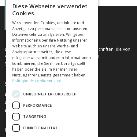
Diese Webseite verwendet
FRENCH
Cookies.
GERMAN
Wir verwenden Cookies, um Inhalte und
Anzeigen zu personalisieren und unseren
ITALIAN
Datenverkehr zu analysieren. Wir geben
Informationen über Ihre Nutzung unserer
Website auch an unsere Werbe- und
Eine einzigartige Plattform für Bücher und Zeitschriften, die von
Analysepartner weiter, die diese
Schweizer Verlagen im Bereich der Geistes- und
möglicherweise mit anderen Informationen
Sozialwissenschaften herausgegeben werden.
kombinieren, die Sie ihnen bereitgestellt
haben oder die sie im Rahmen Ihrer
Nutzung ihrer Dienste gesammelt haben.
Politique de confidentialité
SITEMAP
BÜCHER
UNBEDINGT ERFORDERLICH
ZEITSCHRIFTEN
PERFORMANCE
AUTOREN
TARGETING
ÜBER UNS
FUNKTIONALITÄT