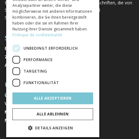
Eine einzigartige Plattform für Bücher und Zeitschriften, die von
Analysepartner weiter, die diese
Schweizer Verlagen im Bereich der Geistes- und
möglicherweise mit anderen Informationen
Sozialwissenschaften herausgegeben werden.
kombinieren, die Sie ihnen bereitgestellt
haben oder die sie im Rahmen Ihrer
Nutzung ihrer Dienste gesammelt haben.
Politique de confidentialité
SITEMAP
BÜCHER
UNBEDINGT ERFORDERLICH
ZEITSCHRIFTEN
PERFORMANCE
AUTOREN
TARGETING
ÜBER UNS
FUNKTIONALITÄT
ÜBER UNS
ALLE AKZEPTIEREN
VERLAGE
MENTIONS LÉGALES
ALLE ABLEHNEN
NEWSLETTER ABONNIEREN
DETAILS ANZEIGEN