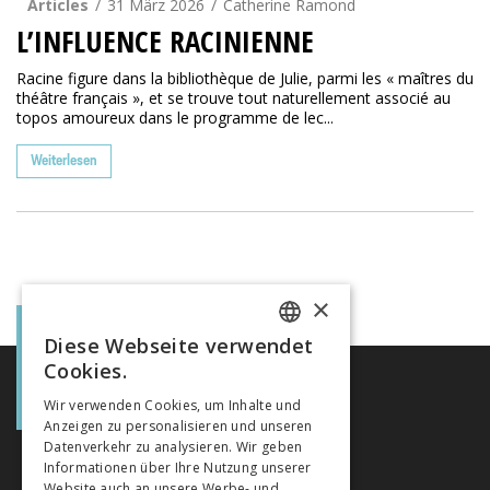
Articles
31 März 2026
Catherine Ramond
L’INFLUENCE RACINIENNE
Racine figure dans la bibliothèque de Julie, parmi les « maîtres du
théâtre français », et se trouve tout naturellement associé au
topos amoureux dans le programme de lec...
Weiterlesen
×
Diese Webseite verwendet
FRENCH
Cookies.
GERMAN
Wir verwenden Cookies, um Inhalte und
Anzeigen zu personalisieren und unseren
ITALIAN
Datenverkehr zu analysieren. Wir geben
Informationen über Ihre Nutzung unserer
Website auch an unsere Werbe- und