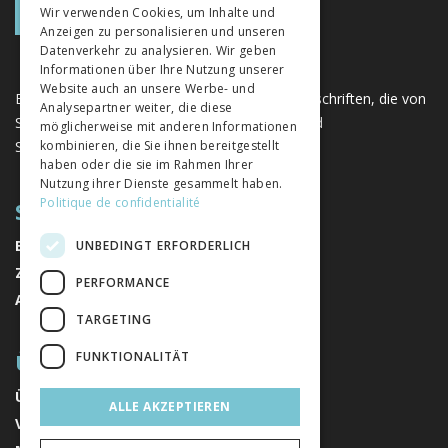
Wir verwenden Cookies, um Inhalte und
Anzeigen zu personalisieren und unseren
ITALIAN
Datenverkehr zu analysieren. Wir geben
Informationen über Ihre Nutzung unserer
Website auch an unsere Werbe- und
Eine einzigartige Plattform für Bücher und Zeitschriften, die von
Analysepartner weiter, die diese
Schweizer Verlagen im Bereich der Geistes- und
möglicherweise mit anderen Informationen
Sozialwissenschaften herausgegeben werden.
kombinieren, die Sie ihnen bereitgestellt
haben oder die sie im Rahmen Ihrer
Nutzung ihrer Dienste gesammelt haben.
Politique de confidentialité
SITEMAP
BÜCHER
UNBEDINGT ERFORDERLICH
ZEITSCHRIFTEN
PERFORMANCE
AUTOREN
TARGETING
ÜBER UNS
FUNKTIONALITÄT
ÜBER UNS
ALLE AKZEPTIEREN
VERLAGE