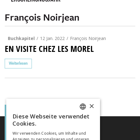
ERSCHEINUNGSJAHR
François Noirjean
Buchkapitel
12 Jan. 2022
François Noirjean
EN VISITE CHEZ LES MOREL
Weiterlesen
×
Diese Webseite verwendet
FRENCH
Cookies.
GERMAN
Wir verwenden Cookies, um Inhalte und
Anzeigen zu personalisieren und unseren
ITALIAN