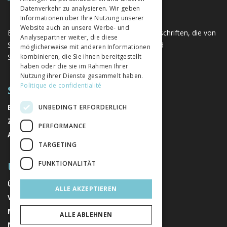
Datenverkehr zu analysieren. Wir geben
Informationen über Ihre Nutzung unserer
Website auch an unsere Werbe- und
Eine einzigartige Plattform für Bücher und Zeitschriften, die von
Analysepartner weiter, die diese
Schweizer Verlagen im Bereich der Geistes- und
möglicherweise mit anderen Informationen
Sozialwissenschaften herausgegeben werden.
kombinieren, die Sie ihnen bereitgestellt
haben oder die sie im Rahmen Ihrer
Nutzung ihrer Dienste gesammelt haben.
Politique de confidentialité
SITEMAP
BÜCHER
UNBEDINGT ERFORDERLICH
ZEITSCHRIFTEN
PERFORMANCE
AUTOREN
TARGETING
ÜBER UNS
FUNKTIONALITÄT
ÜBER UNS
ALLE AKZEPTIEREN
VERLAGE
MENTIONS LÉGALES
ALLE ABLEHNEN
NEWSLETTER ABONNIEREN