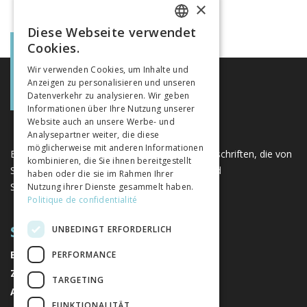
×
Diese Webseite verwendet
FRENCH
Cookies.
GERMAN
Wir verwenden Cookies, um Inhalte und
Anzeigen zu personalisieren und unseren
ITALIAN
Datenverkehr zu analysieren. Wir geben
Informationen über Ihre Nutzung unserer
Website auch an unsere Werbe- und
Analysepartner weiter, die diese
möglicherweise mit anderen Informationen
Eine einzigartige Plattform für Bücher und Zeitschriften, die von
kombinieren, die Sie ihnen bereitgestellt
Schweizer Verlagen im Bereich der Geistes- und
haben oder die sie im Rahmen Ihrer
Sozialwissenschaften herausgegeben werden.
Nutzung ihrer Dienste gesammelt haben.
Politique de confidentialité
SITEMAP
UNBEDINGT ERFORDERLICH
BÜCHER
PERFORMANCE
ZEITSCHRIFTEN
TARGETING
AUTOREN
FUNKTIONALITÄT