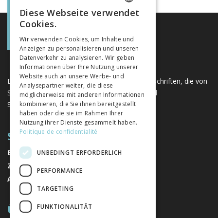
Diese Webseite verwendet
FRENCH
Cookies.
GERMAN
Wir verwenden Cookies, um Inhalte und
Anzeigen zu personalisieren und unseren
ITALIAN
Datenverkehr zu analysieren. Wir geben
Informationen über Ihre Nutzung unserer
Website auch an unsere Werbe- und
Eine einzigartige Plattform für Bücher und Zeitschriften, die von
Analysepartner weiter, die diese
Schweizer Verlagen im Bereich der Geistes- und
möglicherweise mit anderen Informationen
Sozialwissenschaften herausgegeben werden.
kombinieren, die Sie ihnen bereitgestellt
haben oder die sie im Rahmen Ihrer
Nutzung ihrer Dienste gesammelt haben.
Politique de confidentialité
SITEMAP
BÜCHER
UNBEDINGT ERFORDERLICH
ZEITSCHRIFTEN
PERFORMANCE
AUTOREN
TARGETING
ÜBER UNS
FUNKTIONALITÄT