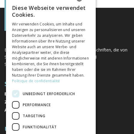
Diese Webseite verwendet
FRENCH
Cookies.
GERMAN
Wir verwenden Cookies, um Inhalte und
Anzeigen zu personalisieren und unseren
ITALIAN
Datenverkehr zu analysieren. Wir geben
Informationen über Ihre Nutzung unserer
Website auch an unsere Werbe- und
Eine einzigartige Plattform für Bücher und Zeitschriften, die von
Analysepartner weiter, die diese
Schweizer Verlagen im Bereich der Geistes- und
möglicherweise mit anderen Informationen
Sozialwissenschaften herausgegeben werden.
kombinieren, die Sie ihnen bereitgestellt
haben oder die sie im Rahmen Ihrer
Nutzung ihrer Dienste gesammelt haben.
Politique de confidentialité
SITEMAP
BÜCHER
UNBEDINGT ERFORDERLICH
ZEITSCHRIFTEN
PERFORMANCE
AUTOREN
TARGETING
ÜBER UNS
FUNKTIONALITÄT