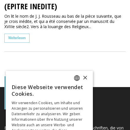
(EPITRE INEDITE)
On lit le nom de J. J. Rousseau au bas de la pièce suivante, que
je crois inédite, et qui a été conservée par un manuscrit du
XVIIIe siècle2. Vers à la louange des Religieux...
Weiterlesen
×
Diese Webseite verwendet
FRENCH
Cookies.
GERMAN
Wir verwenden Cookies, um Inhalte und
Anzeigen zu personalisieren und unseren
ITALIAN
Datenverkehr zu analysieren. Wir geben
Informationen über Ihre Nutzung unserer
Website auch an unsere Werbe- und
Eine einzigartige Plattform für Bücher und Zeitschriften, die von