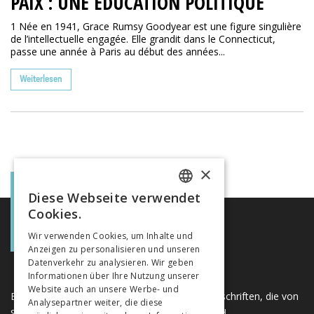
PAIX : UNE ÉDUCATION POLITIQUE
1 Née en 1941, Grace Rumsy Goodyear est une figure singulière
de l’intellectuelle engagée. Elle grandit dans le Connecticut,
passe une année à Paris au début des années...
Weiterlesen
×
Diese Webseite verwendet
FRENCH
Cookies.
GERMAN
Wir verwenden Cookies, um Inhalte und
Anzeigen zu personalisieren und unseren
ITALIAN
Datenverkehr zu analysieren. Wir geben
Informationen über Ihre Nutzung unserer
Website auch an unsere Werbe- und
Eine einzigartige Plattform für Bücher und Zeitschriften, die von
Analysepartner weiter, die diese
Schweizer Verlagen im Bereich der Geistes- und