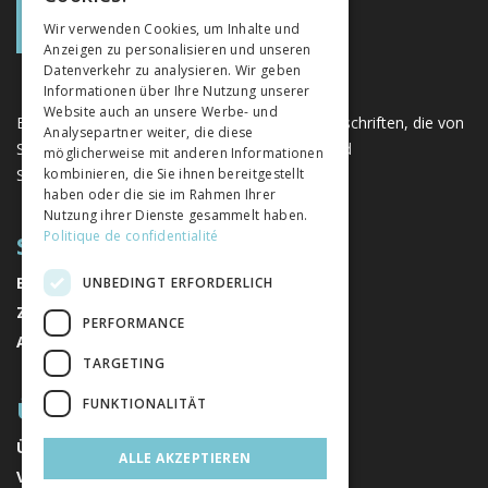
GERMAN
Wir verwenden Cookies, um Inhalte und
Anzeigen zu personalisieren und unseren
ITALIAN
Datenverkehr zu analysieren. Wir geben
Informationen über Ihre Nutzung unserer
Website auch an unsere Werbe- und
Eine einzigartige Plattform für Bücher und Zeitschriften, die von
Analysepartner weiter, die diese
Schweizer Verlagen im Bereich der Geistes- und
möglicherweise mit anderen Informationen
Sozialwissenschaften herausgegeben werden.
kombinieren, die Sie ihnen bereitgestellt
haben oder die sie im Rahmen Ihrer
Nutzung ihrer Dienste gesammelt haben.
Politique de confidentialité
SITEMAP
BÜCHER
UNBEDINGT ERFORDERLICH
ZEITSCHRIFTEN
PERFORMANCE
AUTOREN
TARGETING
ÜBER UNS
FUNKTIONALITÄT
ÜBER UNS
ALLE AKZEPTIEREN
VERLAGE