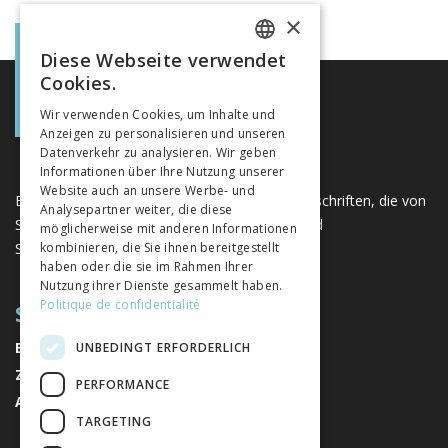
×
Diese Webseite verwendet
FRENCH
Cookies.
GERMAN
Wir verwenden Cookies, um Inhalte und
Anzeigen zu personalisieren und unseren
ITALIAN
Datenverkehr zu analysieren. Wir geben
Informationen über Ihre Nutzung unserer
Website auch an unsere Werbe- und
Eine einzigartige Plattform für Bücher und Zeitschriften, die von
Analysepartner weiter, die diese
Schweizer Verlagen im Bereich der Geistes- und
möglicherweise mit anderen Informationen
Sozialwissenschaften herausgegeben werden.
kombinieren, die Sie ihnen bereitgestellt
haben oder die sie im Rahmen Ihrer
Nutzung ihrer Dienste gesammelt haben.
Politique de confidentialité
SITEMAP
BÜCHER
UNBEDINGT ERFORDERLICH
ZEITSCHRIFTEN
PERFORMANCE
AUTOREN
TARGETING