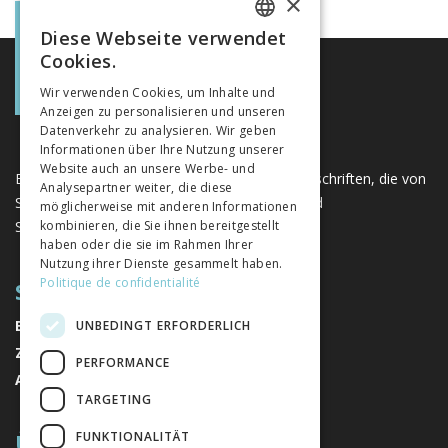
×
Diese Webseite verwendet
FRENCH
Cookies.
GERMAN
Wir verwenden Cookies, um Inhalte und
Anzeigen zu personalisieren und unseren
ITALIAN
Datenverkehr zu analysieren. Wir geben
Informationen über Ihre Nutzung unserer
Website auch an unsere Werbe- und
Eine einzigartige Plattform für Bücher und Zeitschriften, die von
Analysepartner weiter, die diese
Schweizer Verlagen im Bereich der Geistes- und
möglicherweise mit anderen Informationen
Sozialwissenschaften herausgegeben werden.
kombinieren, die Sie ihnen bereitgestellt
haben oder die sie im Rahmen Ihrer
Nutzung ihrer Dienste gesammelt haben.
Politique de confidentialité
SITEMAP
BÜCHER
UNBEDINGT ERFORDERLICH
ZEITSCHRIFTEN
PERFORMANCE
AUTOREN
TARGETING
ÜBER UNS
FUNKTIONALITÄT