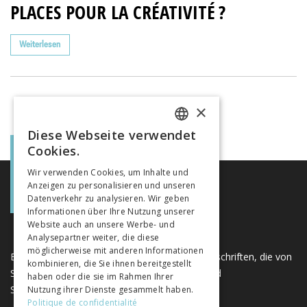
PLACES POUR LA CRÉATIVITÉ ?
Weiterlesen
×
Diese Webseite verwendet
FRENCH
Cookies.
GERMAN
Wir verwenden Cookies, um Inhalte und
Anzeigen zu personalisieren und unseren
ITALIAN
Datenverkehr zu analysieren. Wir geben
Informationen über Ihre Nutzung unserer
Website auch an unsere Werbe- und
Analysepartner weiter, die diese
möglicherweise mit anderen Informationen
Eine einzigartige Plattform für Bücher und Zeitschriften, die von
kombinieren, die Sie ihnen bereitgestellt
Schweizer Verlagen im Bereich der Geistes- und
haben oder die sie im Rahmen Ihrer
Sozialwissenschaften herausgegeben werden.
Nutzung ihrer Dienste gesammelt haben.
Politique de confidentialité