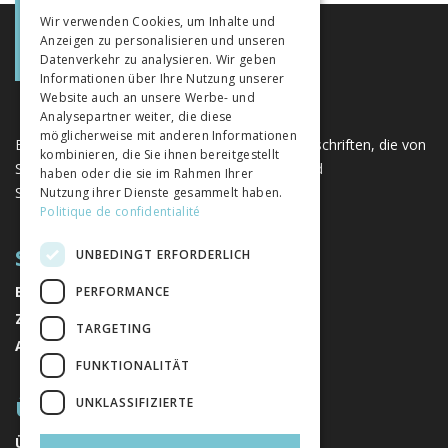
GERMAN
Wir verwenden Cookies, um Inhalte und
Anzeigen zu personalisieren und unseren
ITALIAN
Datenverkehr zu analysieren. Wir geben
Informationen über Ihre Nutzung unserer
Website auch an unsere Werbe- und
Analysepartner weiter, die diese
möglicherweise mit anderen Informationen
Eine einzigartige Plattform für Bücher und Zeitschriften, die von
kombinieren, die Sie ihnen bereitgestellt
Schweizer Verlagen im Bereich der Geistes- und
haben oder die sie im Rahmen Ihrer
Sozialwissenschaften herausgegeben werden.
Nutzung ihrer Dienste gesammelt haben.
Politique de confidentialité
SITEMAP
UNBEDINGT ERFORDERLICH
BÜCHER
PERFORMANCE
ZEITSCHRIFTEN
TARGETING
AUTOREN
FUNKTIONALITÄT
ÜBER UNS
UNKLASSIFIZIERTE
ÜBER UNS