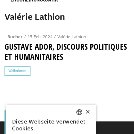
ERSCHEINUNGSJAHR
Valérie Lathion
Bücher
15 Feb. 2024
Valérie Lathion
GUSTAVE ADOR, DISCOURS POLITIQUES
ET HUMANITAIRES
Weiterlesen
×
Diese Webseite verwendet
FRENCH
Cookies.
GERMAN