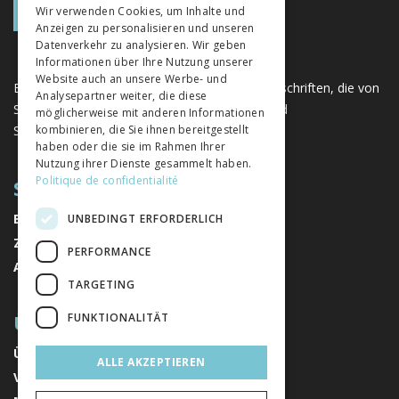
Wir verwenden Cookies, um Inhalte und
Anzeigen zu personalisieren und unseren
ITALIAN
Datenverkehr zu analysieren. Wir geben
Informationen über Ihre Nutzung unserer
Website auch an unsere Werbe- und
Eine einzigartige Plattform für Bücher und Zeitschriften, die von
Analysepartner weiter, die diese
Schweizer Verlagen im Bereich der Geistes- und
möglicherweise mit anderen Informationen
Sozialwissenschaften herausgegeben werden.
kombinieren, die Sie ihnen bereitgestellt
haben oder die sie im Rahmen Ihrer
Nutzung ihrer Dienste gesammelt haben.
Politique de confidentialité
SITEMAP
BÜCHER
UNBEDINGT ERFORDERLICH
ZEITSCHRIFTEN
PERFORMANCE
AUTOREN
TARGETING
ÜBER UNS
FUNKTIONALITÄT
ÜBER UNS
ALLE AKZEPTIEREN
VERLAGE