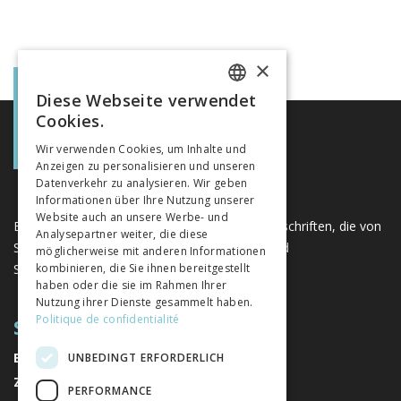
×
Diese Webseite verwendet
FRENCH
Cookies.
GERMAN
Wir verwenden Cookies, um Inhalte und
Anzeigen zu personalisieren und unseren
ITALIAN
Datenverkehr zu analysieren. Wir geben
Informationen über Ihre Nutzung unserer
Website auch an unsere Werbe- und
Eine einzigartige Plattform für Bücher und Zeitschriften, die von
Analysepartner weiter, die diese
Schweizer Verlagen im Bereich der Geistes- und
möglicherweise mit anderen Informationen
Sozialwissenschaften herausgegeben werden.
kombinieren, die Sie ihnen bereitgestellt
haben oder die sie im Rahmen Ihrer
Nutzung ihrer Dienste gesammelt haben.
Politique de confidentialité
SITEMAP
BÜCHER
UNBEDINGT ERFORDERLICH
ZEITSCHRIFTEN
PERFORMANCE